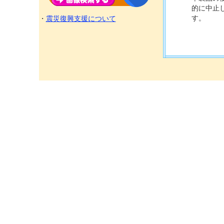
的に中止
す。
・
震災復興支援について