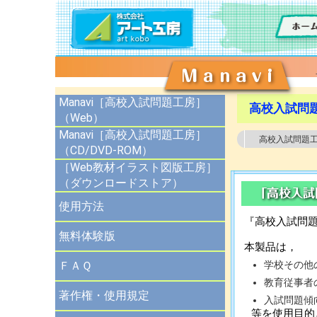
Manavi［高校入試問題工房］
高校入試問
（Web）
Manavi［高校入試問題工房］
高校入試問題
（CD/DVD-ROM）
［Web教材イラスト図版工房］
（ダウンロードストア）
使用方法
『高校入試問
無料体験版
本製品は，
ＦＡＱ
学校その他
教育従事者
著作権・使用規定
入試問題傾
等を使用目的