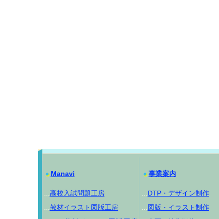
Manavi
事業案内
...
高校入試問題工房
...
DTP・デザイン制作
...
教材イラスト図版工房
...
図版・イラスト制作