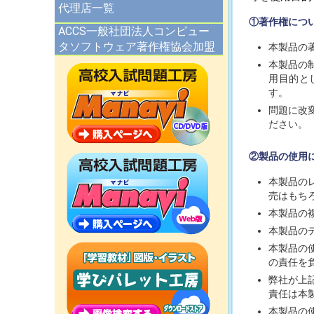
代理店一覧
①著作権につ
ACCS一般社団法人コンピュー
タソフトウェア著作権協会加盟
本製品の
本製品の
用目的と
す。
問題に改
ださい。
②製品の使用
本製品の
売はもち
本製品の
本製品の
本製品の
の責任を
弊社が上
責任は本
本製品の